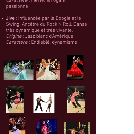
Caractère
: Fierté, arrogant,
passionné
Jive
: Influencée par le Boogie et le
Swing. Ancêtre du Rock'N Roll. Danse
très dynamique et très vivante.
Origine
: Jazz blanc d'Amérique
Caractère
: Endiablé, dynamisme