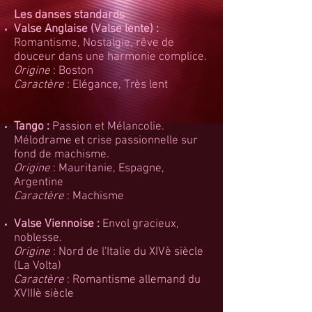
Les danses standards
Valse Anglaise (Valse lente) :
Romantisme, Nostalgie, rêve de
douceur dans une harmonie complice.
Origine
: Boston
Caractère
: Elégance, Très lent
Tango :
Passion et Mélancolie.
Mélodrame et crise passionnelle sur
fond de machisme.
Origine
: Mauritanie, Espagne,
Argentine
Caractère
: Machisme
Valse Viennoise :
Envol gracieux,
noblesse.
Origine
: Nord de l'Italie du XIVè siècle
(La Volta)
Caractère
: Romantisme allemand du
XVIIIè siècle