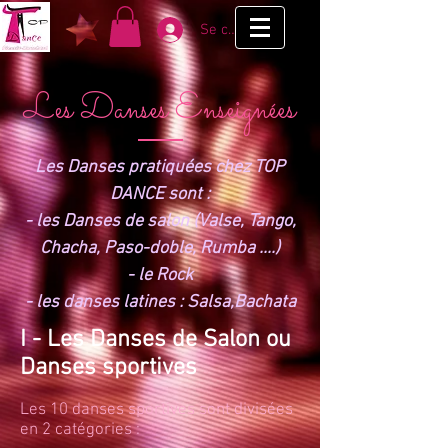
Se connecter
Les Danses Enseignées
Les Danses pratiquées chez TOP
DANCE sont :
- les Danses de salon (Valse, Tango,
Chacha, Paso-doble, Rumba ....)
- le Rock
- les danses latines : Salsa,Bachata
I - Les Danses de Salon ou
Danses sportives
Les 10 danses sportives sont divisées
en 2 catégories :