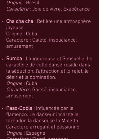
Origine
: Brésil
Caractère
: Joie de vivre, Exubérance
Cha cha cha
: Reflète une atmosphère
joyeuse.
Origine : Cuba
Caractère : Gaieté, insouciance,
amusement
Rumba
: Langoureuse et Sensuelle. Le
caractère de cette danse réside dans
la séduction, l'attraction et le rejet, le
désir et la domination.
Origine
: Cuba
Caractère
: Gaieté, insouciance,
amusement
Paso-Doble
: Influencée par le
flamenco. Le danseur incarne le
toréador, la danseuse la Muletta
Caractère arrogant et passionné.
Origine
: Espagne