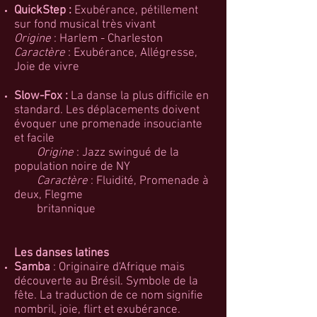
QuickStep :
Exubérance, pétillement
sur fond musical très vivant
Origine
: Harlem - Charleston
Caractère
: Exubérance, Allégresse,
Joie de vivre
Slow-Fox :
La danse la plus difficile en
standard. Les déplacements doivent
évoquer une promenade insouciante
et facile
Origine
: Jazz swingué de la
population noire de NY
Caractère
: Fluidité, Promenade à
deux, Flegme
britannique
Les danses latines
Samba
: Originaire d'Afrique mais
découverte au Brésil. Symbole de la
fête. La traduction de ce nom signifie
nombril, joie, flirt et exubérance.